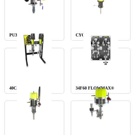
PU3000 AIRMIX
CYCLOMIX EVO
40C50
34F60 FLOWMAX®