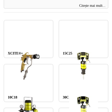
Citește mai mult...
XCITE®+
15C25
10C18
30C25 AIRMIX®