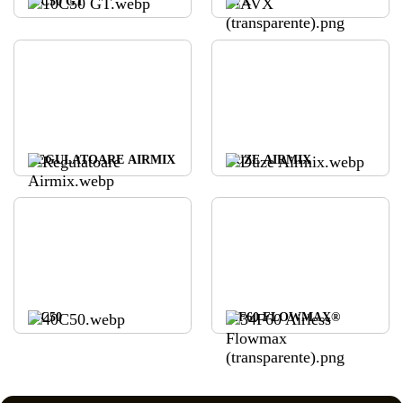
10C50 GT
AVX
REGULATOARE AIRMIX
DUZE AIRMIX
40C50
34F60 FLOWMAX®